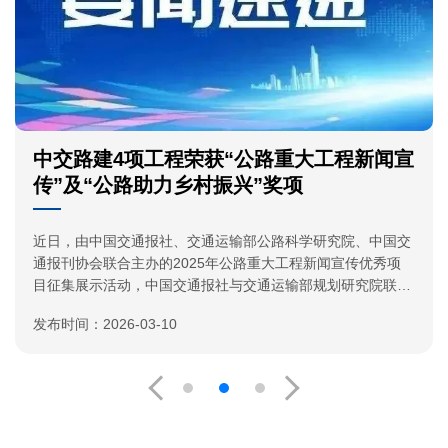
中交路建4项工程荣获“公路重大工程新闻宣
传”及“公路助力乡村振兴”奖项
近日，由中国交通报社、交通运输部公路科学研究院、中国交
通报刊协会联合主办的2025年公路重大工程新闻宣传优秀项
目征集展示活动，中国交通报社与交通运输部规划研究院联合
开展的2025年“公路助力乡村振兴”创新实践优秀案例征集展示
发布时间：2026-03-10
活动结果揭晓。中交路建广东佛山市顺德区南国东路延伸线工
程（顺德大桥）、苍梧至容县高速公路入选2025年公路重大
工程新闻宣传主题策划类“十佳项目”，汉南长江大桥及接线工
程HNTJ-5标段入选公路重大工程新闻宣传创意创新类“十佳项
目”，中交路建荣获优秀组织单位；“日喀则农村公路EPC总承
包建设项目第F合同段”案例入选2025年“公路助力乡村振兴”创