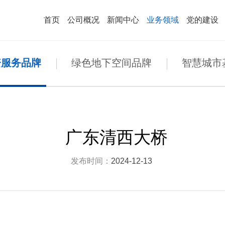
首页
公司概况
新闻中心
业务领域
党的建设
COPE
高端桥梁建设品牌
· 综合一体化投资服务品牌
资服务品牌
绿色地下空间品牌
智慧城市
业简介
建工作
业文化
· 公司资质
· 工会工作
· 视觉识别系统
· 组织机构
· 纪检工作
· 员工行为规范
司要闻
绿色地下空间品牌
技成果
聘信息
本信息
· 媒体聚焦
· 公示
· 教育培训
· 四风问题举报邮箱
· 国资动态
· 公示
· 智慧城市基础设施品牌
· 其他事项
· 专题专栏
域布局
察工作
企业宣传片
· 荣誉展厅
· 共青团工作
· 文化故事
· 社会责任
合规经营海外业务品牌
广东清西大桥
发布时间：
2024-12-13