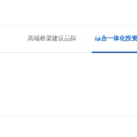
BUSINESS S
业务领域
· 
高端桥梁建设品牌
综合一体化投
· 企
· 党
· 企
· 公
· 
· 科
· 招
· 基
· 区
· 巡
· 
· 