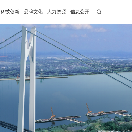
科技创新
品牌文化
人力资源
信息公开
· 综合一体化投资服务品牌
觉识别系统
· 组织机构
· 纪检工作
· 员工行为规范
题举报邮箱
· 国资动态
· 公示
· 智慧城市基础设施品牌
· 其他事项
· 专题专栏
作
化故事
· 社会责任