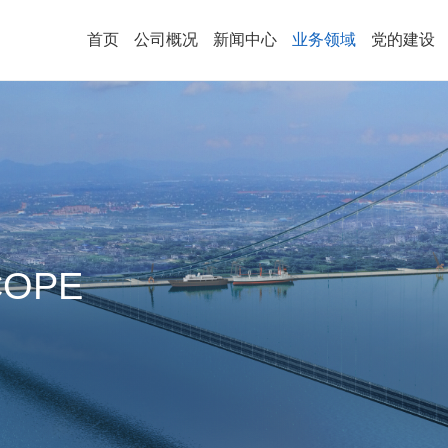
首页
公司概况
新闻中心
业务领域
党的建设
· 高端桥梁建设品牌
· 企业简介
· 党建工作
· 企业文化
· 公司资质
· 工会工作
· 视
· 公司要闻
· 绿色地下空间品牌
· 科技成果
· 招聘信息
· 基本信息
· 媒体聚焦
· 公示
· 教育培训
· 四风问
· 区域布局
· 巡察工作
· 企业宣传片
· 荣誉展厅
· 共青团工
· 文
· 合规经营海外业务品牌
COPE