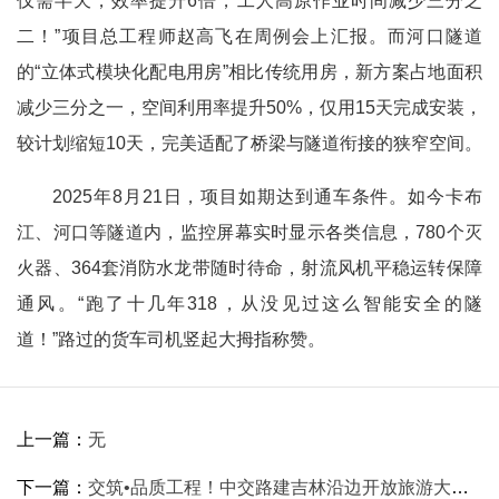
仅需半天，效率提升6倍，工人高原作业时间减少三分之
二！”项目总工程师赵高飞在周例会上汇报。而河口隧道
的“立体式模块化配电用房”相比传统用房，新方案占地面积
减少三分之一，空间利用率提升50%，仅用15天完成安装，
较计划缩短10天，完美适配了桥梁与隧道衔接的狭窄空间。
2025年8月21日，项目如期达到通车条件。如今卡布
江、河口等隧道内，监控屏幕实时显示各类信息，780个灭
火器、364套消防水龙带随时待命，射流风机平稳运转保障
通风。“跑了十几年318，从没见过这么智能安全的隧
道！”路过的货车司机竖起大拇指称赞。
上一篇：
无
下一篇：
交筑•品质工程！中交路建吉林沿边开放旅游大通道项目举办媒体开放日活动