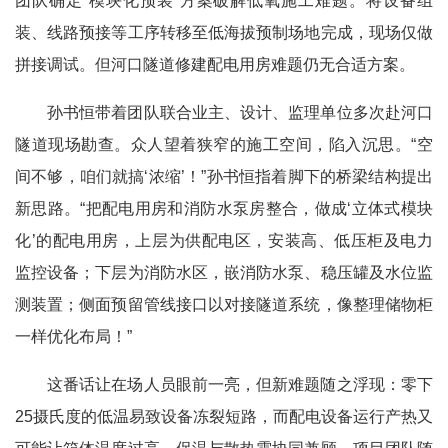
团队确定“模块化预装”方案破解低氧施工难题。将设备组
装、线路预接等工序转移至低海拔预制场地完成，现场仅做
拼接调试。但河口隧道修建配电用房难题仍无合适方案。
孙书恒带着团队联合业主、设计、监理单位多次赴河口
隧道现场勘查。众人望着狭窄的施工空间，陷入沉思。“空
间不够，咱们就搞‘浓缩’！”孙书恒指着脚下的桥梁结构提出
新思路。“把配电用房和消防水泵房整合，做成‘立体式模块
化’的配电用房，上层为供配电区，安装高、低压柜及电力
监控设备；下层为消防水区，嵌消防水泵、稳压罐及水位监
测装置；侧面预留管线接口以对接隧道系统，像整理储物柜
一样优化布局！”
这番话让在场人员眼前一亮，但新难题随之浮现：零下
25摄氏度的低温易致设备冻裂短路，而配电设备运行产热又