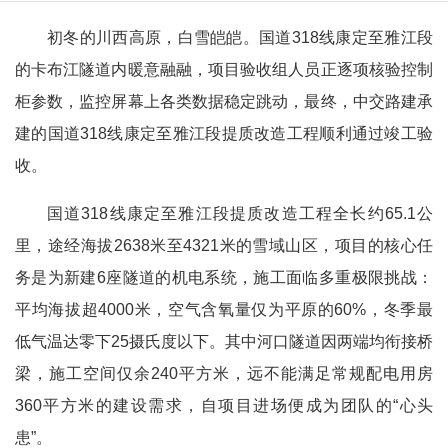
初冬的川西高原，白雪皑皑。国道318线康定至雅江段
的卡布江隧道内暖意融融，项目验收组人员正逐项核验控制
柜参数，监控屏幕上各类数据稳定跳动，最终，中交路建承
建的国道318线康定至雅江段提质改造工程顺利通过竣工验
收。
国道318线康定至雅江段提质改造工程全长约65.1公
里，途经海拔2638米至4321米的雪域山区，项目的核心任
务是为新建6座隧道的机电系统，施工面临多重极限挑战：
平均海拔超4000米，空气含氧量仅为平原的60%，冬季最
低气温达零下25摄氏度以下。其中河口隧道因两端均衔接桥
梁，施工空间仅余240平方米，远不能满足常规配电用房
360平方米的建设需求，自项目进场便成为团队的“心头
患”。