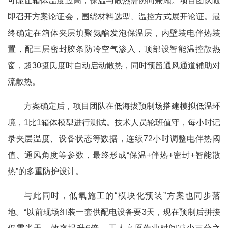
可能让箱体温度过高，保温与散热需协同兼顾。项目团队随
即召开方案论证会，围绕材料选型、温控方式展开论证。最
终确定在箱体夹层填聚氨酯发泡保温层，内壁装电伴热装
置，配三层密封胶条防冷空气渗入，顶部设智能温控散热
窗，超30摄氏度时自动启动散热，同时预留通风通道辅助对
流散热。
方案确定后，项目团队在低海拔预制场搭建模拟低温环
境，1比1箱体模型进行测试。技术人员轮班值守，每小时记
录夹层温度、设备状态等数据，连续72小时调整电伴热阈
值、通风角度等参数，最终形成“保温+伴热+密封+智能散
热”的多重防护设计。
与此同时，低氧施工的“模块化预装”方案也同步落
地。“以前现场组装一套供配电设备要3天，现在预制后拼接