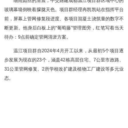
细雨如丝的清晨，中交路建成都温江项目群区域中心的
玻璃幕墙倒映着朦胧天色。项目群经理冉凯凯站在指挥平台
前，屏幕上管网修复段进度、各项目混凝土浇筑量的数字不
断更新。他身后白板上的“葡萄藤”管理图旁，红笔写着当天
待办：9点前确定管网清淤方案。
温江项目群自2024年4月开工以来，从最初5个项目逐
步发展为现在的23个，涵盖42栋高层住宅、7公里市政路、
31公里管网修复、2所学校改扩建及植物工厂建设等多元业
态。