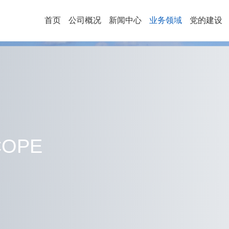
首页
公司概况
新闻中心
业务领域
党的建设
· 高端桥梁建设品牌
· 企业简介
· 党建工作
· 企业文化
· 公司资质
· 工会工作
· 视
· 公司要闻
· 绿色地下空间品牌
· 科技成果
· 招聘信息
· 基本信息
· 媒体聚焦
· 公示
· 教育培训
· 四风问
· 区域布局
· 巡察工作
· 企业宣传片
· 荣誉展厅
· 共青团工
· 文
· 合规经营海外业务品牌
COPE