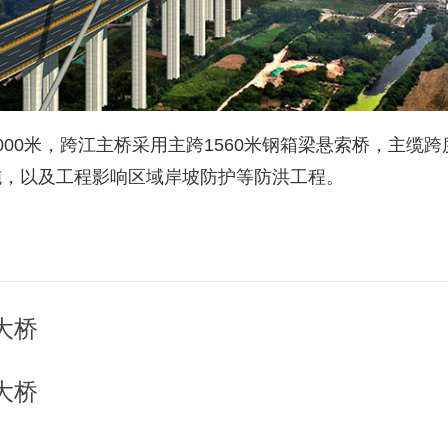
0米，跨江主桥采用主跨1560米钢箱梁悬索桥，主缆跨度布置为
施，以及工程影响区域岸坡防护等防洪工程。
大桥
大桥