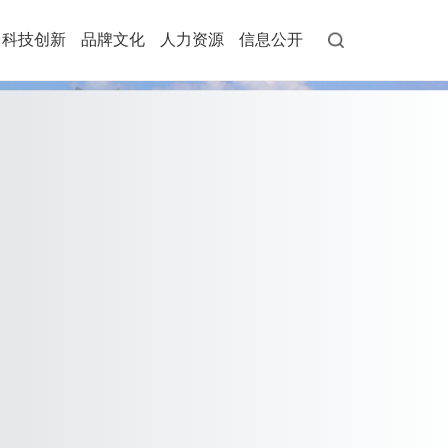
科技创新
品牌文化
人力资源
信息公开
· 综合一体化投资服务品牌
觉识别系统
· 组织机构
· 纪检工作
· 员工行为规范
题举报邮箱
· 国资动态
· 公示
· 智慧城市基础设施品牌
· 其他事项
· 专题专栏
作
化故事
· 社会责任