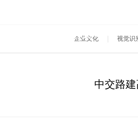
CULTURE
品牌文化
· 
企业文化
视觉识
· 企
· 党
· 企
· 公
· 
· 科
· 招
· 基
· 区
· 巡
· 
· 
中交路建