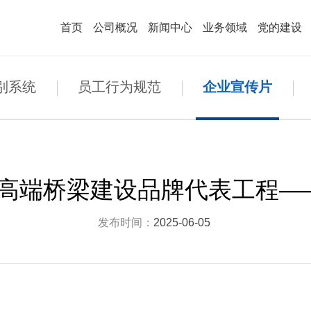
首页
公司概况
新闻中心
业务领域
党的建设
高端桥梁建设品牌
· 综合一体化投资服务品牌
别系统
员工行为规范
企业宣传片
业简介
建工作
业文化
· 公司资质
· 工会工作
· 视觉识别系统
· 组织机构
· 纪检工作
· 员工行为规范
司要闻
绿色地下空间品牌
技成果
聘信息
本信息
· 媒体聚焦
· 公示
· 教育培训
· 四风问题举报邮箱
· 国资动态
· 公示
· 智慧城市基础设施品牌
· 其他事项
· 专题专栏
域布局
察工作
企业宣传片
· 荣誉展厅
· 共青团工作
· 文化故事
· 社会责任
合规经营海外业务品牌
高端桥梁建设品牌代表工程—
发布时间：
2025-06-05